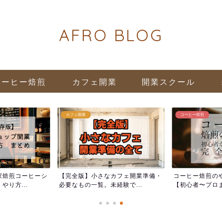
AFRO BLOG
コーヒー焙煎
カフェ開業
開業スクール
カフェ開業
コーヒー焙煎
家焙煎コーヒーシ
【完全版】小さなカフェ開業準備・
コーヒー焙煎の
り方...
必要なもの一覧。未経験で...
【初心者〜プロま