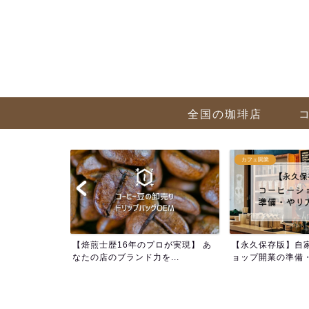
全国の珈琲店
カフェ開業
方 まとめ記事
【焙煎士歴16年のプロが実現】 あ
【永久保存版】自
解...
なたの店のブランド力を...
ョップ開業の準備・や