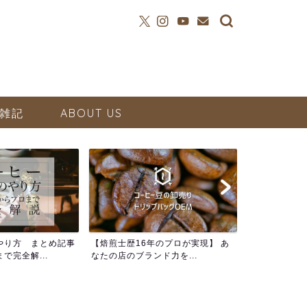
雑記
ABOUT US
やり方 まとめ記事
【焙煎士歴16年のプロが実現】 あ
で完全解...
なたの店のブランド力を...