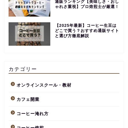
通販ランキング【美味しさ・おし
ゃれさ重視】プロ焙煎士が厳選！
【2025年最新】コーヒー生豆は
どこで買う？おすすめ通販サイト
と選び方徹底解説
【永久保存版】自家焙煎
コーヒーショップ開業の
準備・やり方まとめ
カテゴリー
【完全版】小さなカフェ
オンラインスクール・教材
開業準備・必要なもの一
覧。未経験でもOK！体験
カフェ開業
談あり
コーヒー淹れ方
コーヒー焙煎のやり方
まとめ記事【初心者〜プ
ロまで完全解説】
コーヒー焙煎