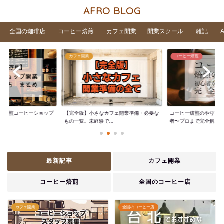
AFRO BLOG
全国の珈琲店
コーヒー焙煎
カフェ開業
開業スクール
雑記
カフェ開業
コーヒー焙煎
家焙煎コーヒーショップ
【完全版】小さなカフェ開業準備・必要な
コーヒー焙煎のやり方
..
もの一覧。未経験で...
者〜プロまで完全解...
最新記事
カフェ開業
コーヒー焙煎
全国のコーヒー店
カフェ開業
全国のコーヒー店