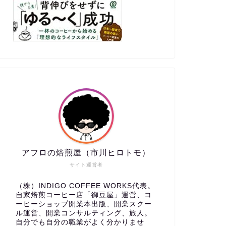
【2026年最新版】コーヒー本おすす
「カフェ
め25選｜基礎から専門知識まで全部
副業から
盛り！
戦略
2025年6月23日
カフェ開業
カフェ開業
アフロの焙煎屋（市川ヒロトモ）
サイト運営者
（株）INDIGO COFFEE WORKS代表。
自家焙煎コーヒー店「御豆屋」運営、コ
ーヒーショップ開業本出版、開業スクー
【2025年版】小さなカフェ開業にお
未経験か
ル運営、開業コンサルティング、旅人。
すすめの本15選｜現役カフェオーナ
ップで独
自分でも自分の職業がよく分かりませ