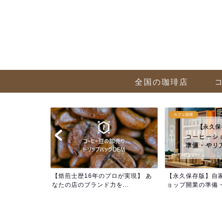
全国の珈琲店
カフェ開業
方 まとめ記事
【焙煎士歴16年のプロが実現】 あ
【永久保存版】自
解...
なたの店のブランド力を...
ョップ開業の準備・や