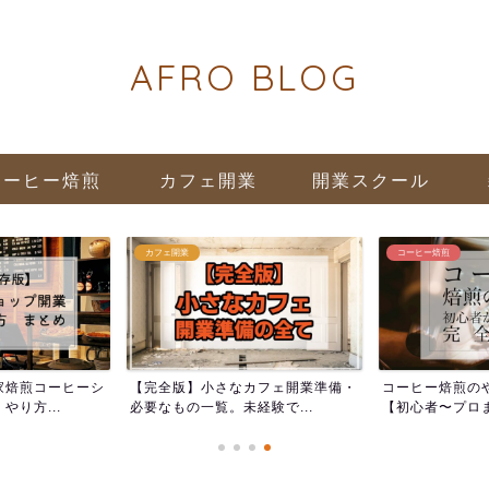
AFRO BLOG
コーヒー焙煎
カフェ開業
開業スクール
カフェ開業
コーヒー焙煎
家焙煎コーヒーシ
【完全版】小さなカフェ開業準備・
コーヒー焙煎の
り方...
必要なもの一覧。未経験で...
【初心者〜プロま