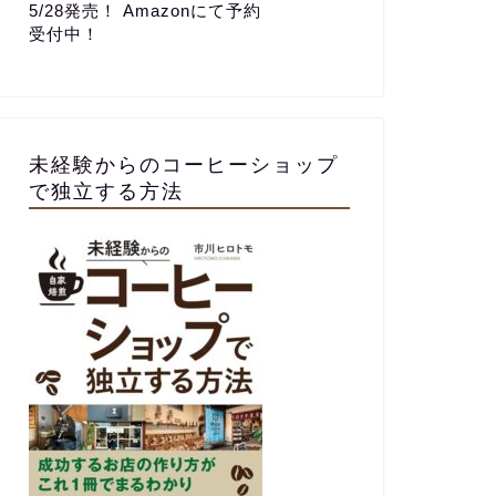
5/28発売！ Amazonにて予約
カフェ開業
カフェ開業
受付中！
未経験からのコーヒーショップ
で独立する方法
SCAの新しいコーヒー評価システム
【202
CVAとは？ 〜 カッピングの歴史か
5万円稼
ら紐解くコーヒーの価値基準の進
から成功
化〜
2025年8月8日
カフェ開業
カフェ開業