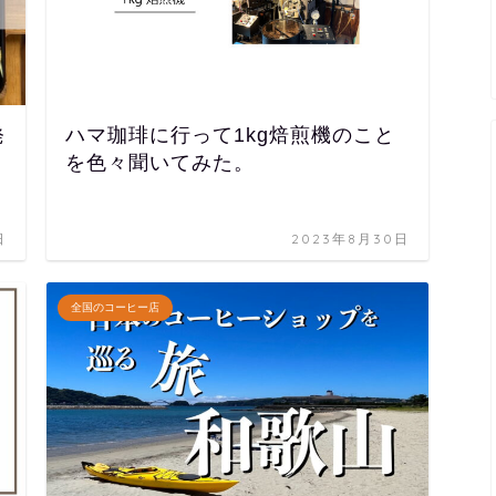
発
ハマ珈琲に行って1kg焙煎機のこと
を色々聞いてみた。
日
2023年8月30日
全国のコーヒー店