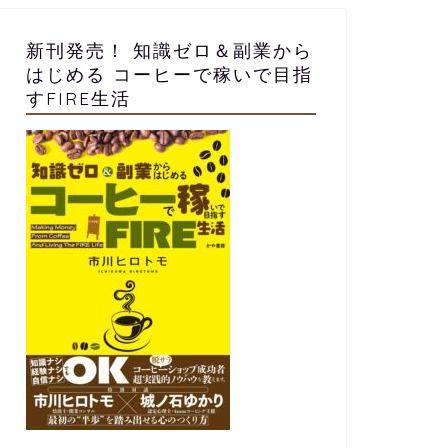
新刊発売！ 知識ゼロ＆副業から
はじめる コーヒーで稼いで目指
すFIRE生活
カフェ開業
カフェ開業
【コーヒーショップ・カフェスタッ
【小さな
フの求人】 焙煎士・バリスタ・正
し方・選
社員・アルバイト募集中
2026年7月6日