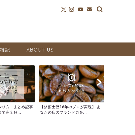
雑記
ABOUT US
やり方 まとめ記事
【焙煎士歴16年のプロが実現】 あ
で完全解...
なたの店のブランド力を...