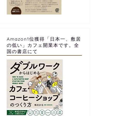
小さなカフェの開業資金はいくらか
300万
Amazon1位獲得「日本一、敷居
かるの？現役カフェオーナーが解説
る！実現
の低い」カフェ開業本です。全
国の書店にて
します。
ます。
2025年6月25日
カフェ開業
カフェ開業