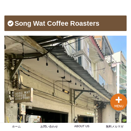
談あり
コーヒー焙煎のやり方
Song Wat Coffee Roasters
まとめ記事【初心者〜プ
ロまで完全解説】
【焙煎士歴16年のプロが
実現】 あなたの店のブラ
ンド力を高める、オーダ
ーメイドのオリジナルブ
レンドコーヒー豆卸売り
MENU
ABOUT US
ホーム
お問い合わせ
無料メルマガ