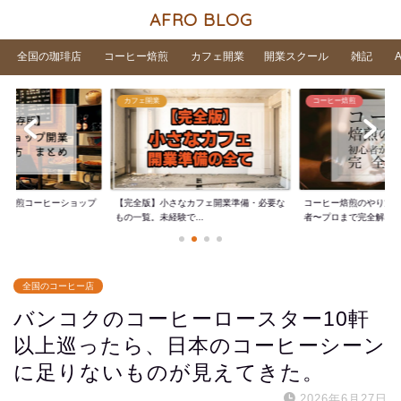
AFRO BLOG
全国の珈琲店
コーヒー焙煎
カフェ開業
開業スクール
雑記
カフェ開業
コーヒー焙煎
家焙煎コーヒーショップ
【完全版】小さなカフェ開業準備・必要な
コーヒー焙煎のやり方
..
もの一覧。未経験で...
者〜プロまで完全解...
全国のコーヒー店
バンコクのコーヒーロースター10軒
以上巡ったら、日本のコーヒーシーン
に足りないものが見えてきた。
2026年6月27日