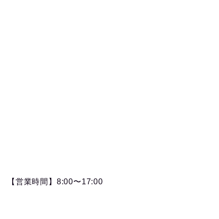
【永久保存版】自家焙煎
コーヒーショップ開業の
準備・やり方まとめ
【営業時間】8:00〜17:00
【完全版】小さなカフェ
開業準備・必要なもの一
覧。未経験でもOK！体験