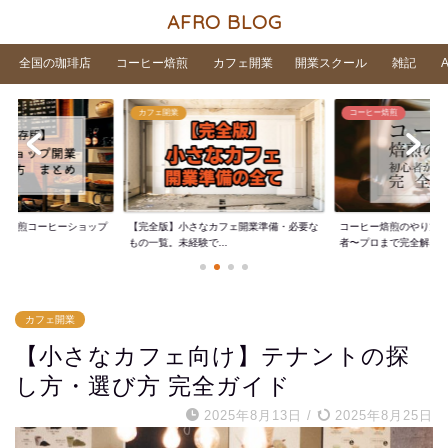
AFRO BLOG
全国の珈琲店
コーヒー焙煎
カフェ開業
開業スクール
雑記
カフェ開業
コーヒー焙煎
家焙煎コーヒーショップ
【完全版】小さなカフェ開業準備・必要な
コーヒー焙煎のやり方
..
もの一覧。未経験で...
者〜プロまで完全解...
カフェ開業
【小さなカフェ向け】テナントの探
し方・選び方 完全ガイド
2025年8月13日
/
2025年8月25日