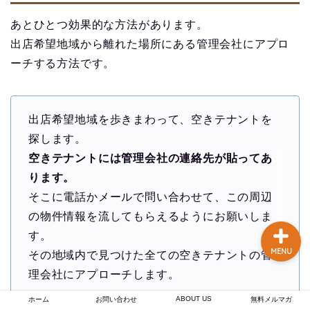
談あり
あとひとつ効果的な方法があります。
出店希望地域から離れた場所にある管理会社にアプロ
コーヒー焙煎のやり方
ーチする方法です。
まとめ記事【初心者〜プ
ロまで完全解説】
【焙煎士歴16年のプロが
出店希望地域を歩きまわって、空きテナントを
実現】 あなたの店のブラ
探します。
ンド力を高める、オーダ
ーメイドのオリジナルブ
空きテナントには管理会社の連絡先が貼ってあ
レンドコーヒー豆卸売り
ります。
そこに電話かメールで問い合わせて、この周辺
の物件情報を流してもらえるようにお願いしま
す。
MENU
その地域内で見つけた全ての空きテナントの管
理会社にアプローチします。
ABOUT US
ホーム
お問い合わせ
無料メルマガ