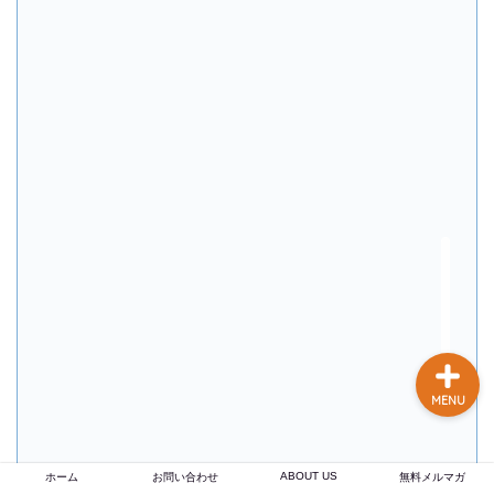
談あり
コーヒー焙煎のやり方
まとめ記事【初心者〜プ
ロまで完全解説】
【焙煎士歴16年のプロが
実現】 あなたの店のブラ
ンド力を高める、オーダ
ーメイドのオリジナルブ
レンドコーヒー豆卸売り
MENU
ABOUT US
ホーム
お問い合わせ
無料メルマガ