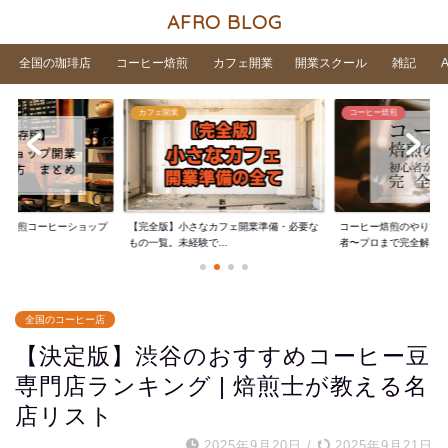
AFRO BLOG
全国の珈琲店
コーヒー焙煎
カフェ開業
開業スクール
雑記
カフェ開業
コーヒー焙煎
家焙煎コーヒーショップ
【完全版】小さなカフェ開業準備・必要な
コーヒー焙煎のやり方
..
もの一覧。未経験で...
者〜プロまで完全解...
全国のコーヒー店
【決定版】渋谷のおすすめコーヒー豆
専門店ランキング | 焙煎士が教える名
店リスト
2025年9月20日
/
2025年9月21日