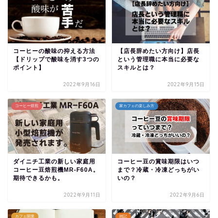
コーヒーの酸味の抑える方法
【店長辞めたい方向け】店長
【ドリップで酸味を消す3つの
という管理職に本当に必要な
ポイント】
スキルとは？
2022年9月16日
2022年9月15日
コーヒー焙煎
家カフェの楽しみ方
ダイニチ工業の新しい家庭用
コーヒー豆の賞味期限はいつ
コーヒー豆焙煎機MR-F60A。
まで？冷蔵・冷凍どっちがい
期待できるかも。
いの？
2022年9月11日
2022年9月6日
カフェ開業
雑記