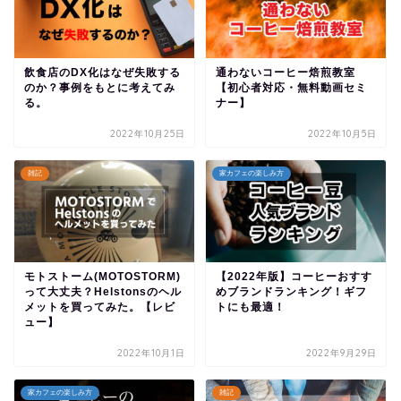
飲食店のDX化はなぜ失敗する
通わないコーヒー焙煎教室
のか？事例をもとに考えてみ
【初心者対応・無料動画セミ
る。
ナー】
2022年10月25日
2022年10月5日
雑記
家カフェの楽しみ方
モトストーム(MOTOSTORM)
【2022年版】コーヒーおすす
って大丈夫？Helstonsのヘル
めブランドランキング！ギフ
メットを買ってみた。【レビ
トにも最適！
ュー】
2022年10月1日
2022年9月29日
家カフェの楽しみ方
雑記