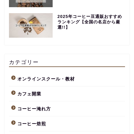
2025年コーヒー豆通販おすすめ
ランキング【全国の名店から厳
選!!】
【永久保存版】自家焙煎
コーヒーショップ開業の
準備・やり方まとめ
カテゴリー
【完全版】小さなカフェ
オンラインスクール・教材
開業準備・必要なもの一
覧。未経験でもOK！体験
カフェ開業
談あり
コーヒー淹れ方
コーヒー焙煎のやり方
まとめ記事【初心者〜プ
ロまで完全解説】
コーヒー焙煎