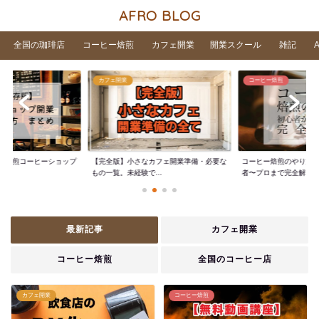
AFRO BLOG
全国の珈琲店
コーヒー焙煎
カフェ開業
開業スクール
雑記
カフェ開業
コーヒー焙煎
家焙煎コーヒーショップ
【完全版】小さなカフェ開業準備・必要な
コーヒー焙煎のやり方
..
もの一覧。未経験で...
者〜プロまで完全解...
最新記事
カフェ開業
コーヒー焙煎
全国のコーヒー店
カフェ開業
コーヒー焙煎