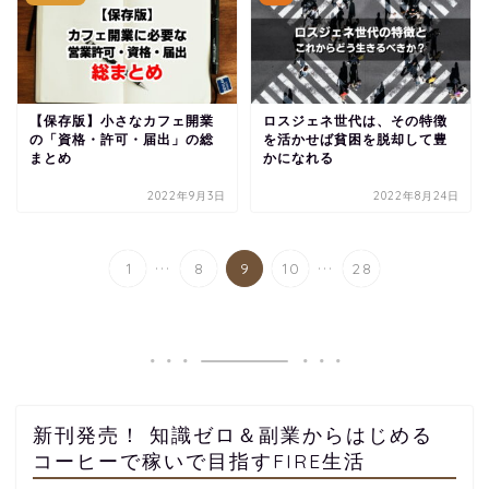
【保存版】小さなカフェ開業
ロスジェネ世代は、その特徴
の「資格・許可・届出」の総
を活かせば貧困を脱却して豊
まとめ
かになれる
2022年9月3日
2022年8月24日
...
...
1
8
9
10
28
新刊発売！ 知識ゼロ＆副業からはじめる
コーヒーで稼いで目指すFIRE生活