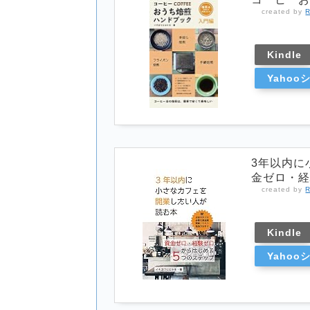
created by
R
Kindle
Yaho
3年以内に
金ゼロ・
created by
R
Kindle
Yaho