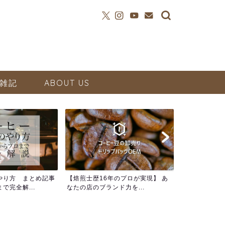
雑記
ABOUT US
やり方 まとめ記事
【焙煎士歴16年のプロが実現】 あ
で完全解...
なたの店のブランド力を...