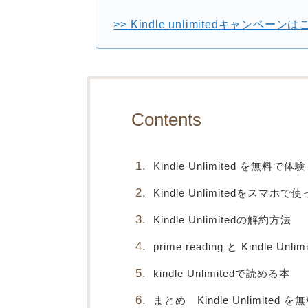
>> Kindle unlimitedキャンペー
Contents
Kindle Unlimited を無
Kindle Unlimitedをスマホ
Kindle Unlimitedの解約方法
prime reading と Kindle Unl
kindle Unlimitedで読める本
まとめ Kindle Unlimit