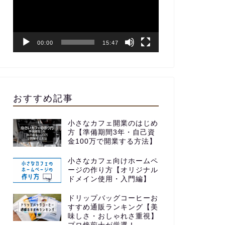
レ
ー
ヤ
ー
00:00
15:47
おすすめ記事
小さなカフェ開業のはじめ
方【準備期間3年・自己資
金100万で開業する方法】
小さなカフェ向けホームペ
ージの作り方【オリジナル
ドメイン使用・入門編】
ドリップバッグコーヒーお
すすめ通販ランキング【美
味しさ・おしゃれさ重視】