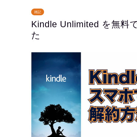
雑記
Kindle Unlimite
た