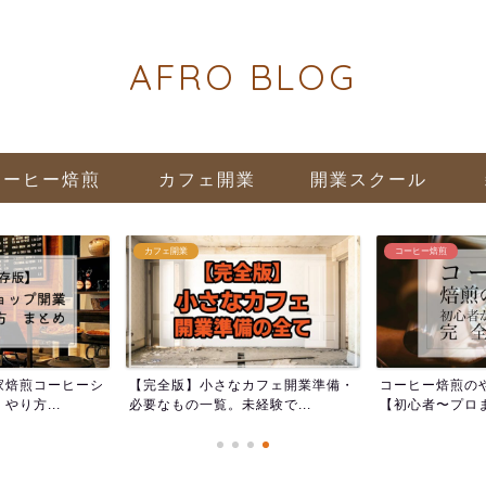
AFRO BLOG
コーヒー焙煎
カフェ開業
開業スクール
カフェ開業
コーヒー焙煎
家焙煎コーヒーシ
【完全版】小さなカフェ開業準備・
コーヒー焙煎の
り方...
必要なもの一覧。未経験で...
【初心者〜プロま