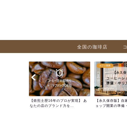
全国の珈琲店
カフェ開業
方 まとめ記事
【焙煎士歴16年のプロが実現】 あ
【永久保存版】自
解...
なたの店のブランド力を...
ョップ開業の準備・や