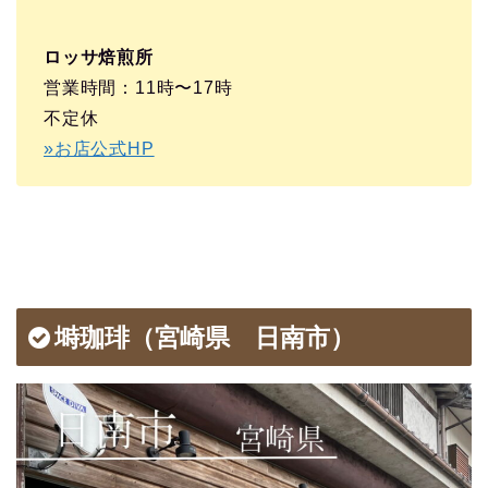
ロッサ焙煎所
営業時間：11時〜17時
不定休
»お店公式HP
塒珈琲（宮崎県 日南市）