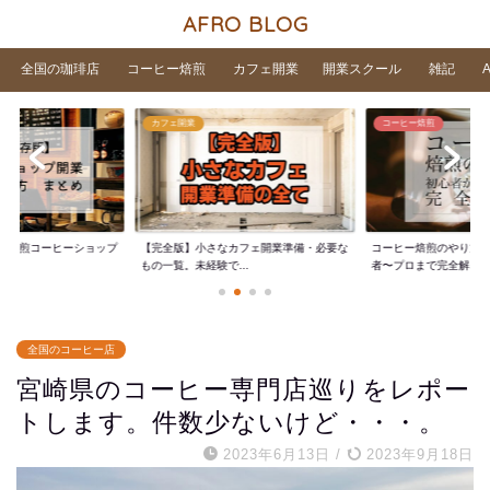
AFRO BLOG
全国の珈琲店
コーヒー焙煎
カフェ開業
開業スクール
雑記
カフェ開業
コーヒー焙煎
家焙煎コーヒーショップ
【完全版】小さなカフェ開業準備・必要な
コーヒー焙煎のやり方
..
もの一覧。未経験で...
者〜プロまで完全解...
全国のコーヒー店
宮崎県のコーヒー専門店巡りをレポー
トします。件数少ないけど・・・。
2023年6月13日
/
2023年9月18日