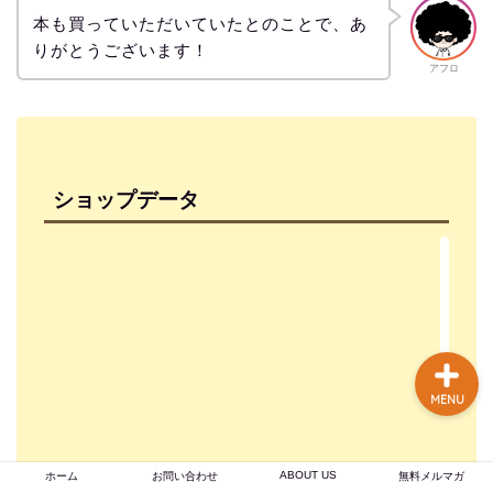
談あり
本も買っていただいていたとのことで、あ
りがとうございます！
アフロ
コーヒー焙煎のやり方
まとめ記事【初心者〜プ
ロまで完全解説】
【焙煎士歴16年のプロが
ショップデータ
実現】 あなたの店のブラ
ンド力を高める、オーダ
ーメイドのオリジナルブ
レンドコーヒー豆卸売り
MENU
ABOUT US
ホーム
お問い合わせ
無料メルマガ