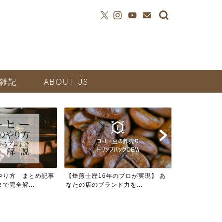
雑記
ABOUT US
やり方 まとめ記事
【焙煎士歴16年のプロが実現】 あ
で完全解...
なたの店のブランド力を...