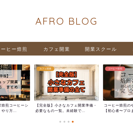
AFRO BLOG
コーヒー焙煎
カフェ開業
開業スクール
カフェ開業
コーヒー焙煎
家焙煎コーヒーシ
【完全版】小さなカフェ開業準備・
コーヒー焙煎の
り方...
必要なもの一覧。未経験で...
【初心者〜プロま