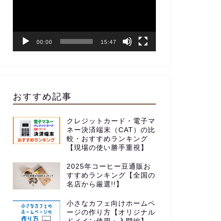
レ
ー
ヤ
ー
00:00
15:47
おすすめ記事
クレジットカード・電子マ
ネー決済端末（CAT）の比
較・おすすめランキング
【現場の使い勝手重視】
2025年コーヒー豆通販お
すすめランキング【全国の
名店から厳選!!】
小さなカフェ向けホームペ
ージの作り方【オリジナル