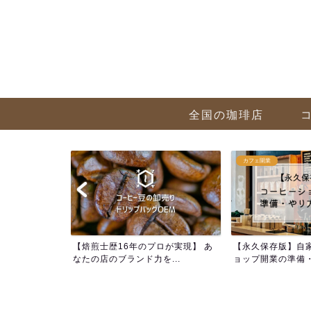
全国の珈琲店
カフェ開業
方 まとめ記事
【焙煎士歴16年のプロが実現】 あ
【永久保存版】自
解...
なたの店のブランド力を...
ョップ開業の準備・や