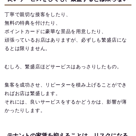
丁寧で親切な接客をしたり、
無料の特典を付けたり、
ポイントカードに豪華な景品を用意したり、
頑張っているお店はありますが、必ずしも繁盛店にな
るとは限りません。
むしろ、繁盛店ほどサービスはあっさりしたもの。
集客を成功させ、リピーターを積み上げることができ
【永久保存版】自家焙煎
ればお店は繁盛します。
コーヒーショップ開業の
それには、良いサービスをするかどうかは、影響が薄
準備・やり方まとめ
かったりします。
【完全版】小さなカフェ
開業準備・必要なもの一
覧。未経験でもOK！体験
テナントの家賃を抑えることは、リスクになる