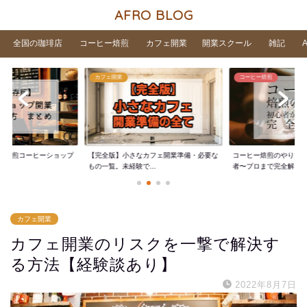
AFRO BLOG
全国の珈琲店
コーヒー焙煎
カフェ開業
開業スクール
雑記
カフェ開業
コーヒー焙煎
家焙煎コーヒーショップ
【完全版】小さなカフェ開業準備・必要な
コーヒー焙煎のやり方
..
もの一覧。未経験で...
者〜プロまで完全解...
カフェ開業
カフェ開業のリスクを一撃で解決す
る方法【経験談あり】
2022年8月7日