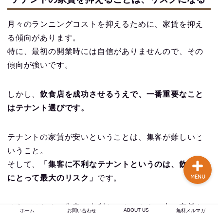
談あり
月々のランニングコストを抑えるために、家賃を抑え
コーヒー焙煎のやり方
る傾向があります。
まとめ記事【初心者〜プ
特に、最初の開業時には自信がありませんので、その
ロまで完全解説】
傾向が強いです。
【焙煎士歴16年のプロが
実現】 あなたの店のブラ
しかし、
飲食店を成功させるうえで、一番重要なこと
ンド力を高める、オーダ
はテナント選びです。
ーメイドのオリジナルブ
レンドコーヒー豆卸売り
テナントの家賃が安いということは、集客が難しいと
いうこと。
そして、
「集客に不利なテナントというのは、飲食店
にとって最大のリスク」
です。
MENU
そうではなく、集客に有利なテナントを、少々家賃を
ABOUT US
ホーム
お問い合わせ
無料メルマガ