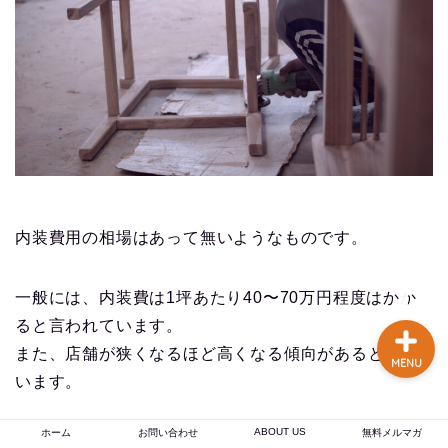
談あり
コーヒー焙煎のやり方
まとめ記事【初心者〜プ
ロまで完全解説】
【焙煎士歴16年のプロが
実現】 あなたの店のブラ
ンド力を高める、オーダ
ーメイドのオリジナルブ
内装費用の相場はあって無いようなものです。
レンドコーヒー豆卸売り
一般には、内装費は1坪あたり40〜70万円程度はかか
ると言われています。
また、店舗が狭くなるほど高くなる傾向があるとも言
MENU
います。
ABOUT US
ホーム
お問い合わせ
無料メルマガ
10坪以下の小さなカフェの内装費用の相場感として