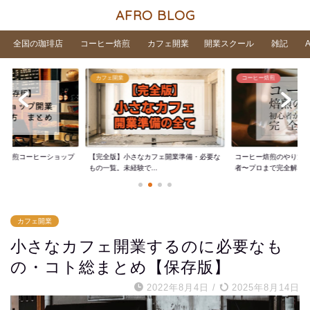
AFRO BLOG
全国の珈琲店
コーヒー焙煎
カフェ開業
開業スクール
雑記
カフェ開業
コーヒー焙煎
家焙煎コーヒーショップ
【完全版】小さなカフェ開業準備・必要な
コーヒー焙煎のやり方
..
もの一覧。未経験で...
者〜プロまで完全解...
カフェ開業
小さなカフェ開業するのに必要なも
の・コト総まとめ【保存版】
2022年8月4日
/
2025年8月14日