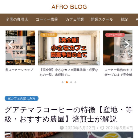
AFRO BLOG
全国の珈琲店
コーヒー焙煎
カフェ開業
開業スクール
雑記
カフェ開業
コーヒー焙煎
家焙煎コーヒーショップ
【完全版】小さなカフェ開業準備・必要な
コーヒー焙煎のやり方
..
もの一覧。未経験で...
者〜プロまで完全解...
家カフェの楽しみ方
グアテマラコーヒーの特徴【産地・等
級・おすすめ農園】焙煎士が解説
2020年6月22日
/
2021年5月4日