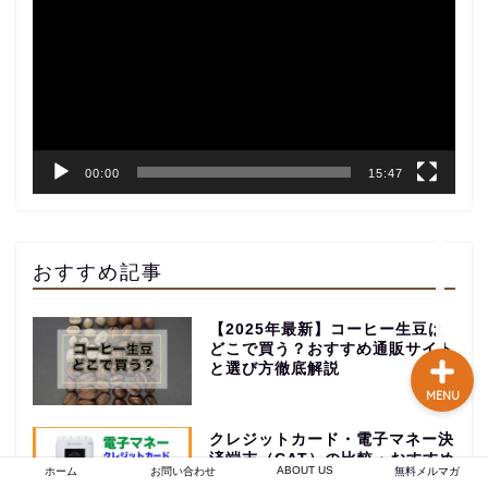
プ
談あり
レ
ー
コーヒー焙煎のやり方
ヤ
まとめ記事【初心者〜プ
ー
ロまで完全解説】
00:00
15:47
【焙煎士歴16年のプロが
実現】 あなたの店のブラ
ンド力を高める、オーダ
ーメイドのオリジナルブ
おすすめ記事
レンドコーヒー豆卸売り
【2025年最新】コーヒー生豆は
どこで買う？おすすめ通販サイト
と選び方徹底解説
MENU
クレジットカード・電子マネー決
済端末（CAT）の比較・おすすめ
ABOUT US
ホーム
お問い合わせ
無料メルマガ
ランキング【現場の使い勝手重