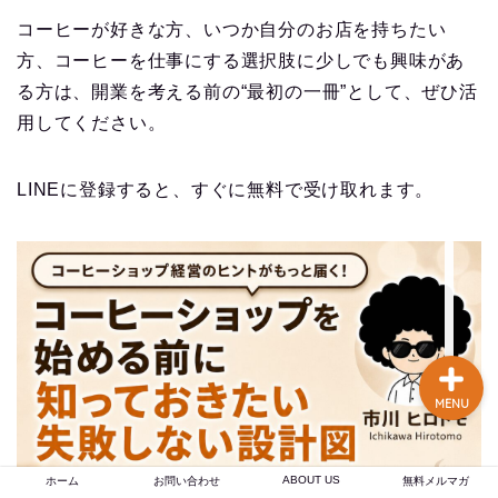
談あり
コーヒーが好きな方、いつか自分のお店を持ちたい
方、コーヒーを仕事にする選択肢に少しでも興味があ
コーヒー焙煎のやり方
る方は、開業を考える前の“最初の一冊”として、ぜひ活
まとめ記事【初心者〜プ
用してください。
ロまで完全解説】
【焙煎士歴16年のプロが
LINEに登録すると、すぐに無料で受け取れます。
実現】 あなたの店のブラ
ンド力を高める、オーダ
ーメイドのオリジナルブ
レンドコーヒー豆卸売り
MENU
ABOUT US
ホーム
お問い合わせ
無料メルマガ