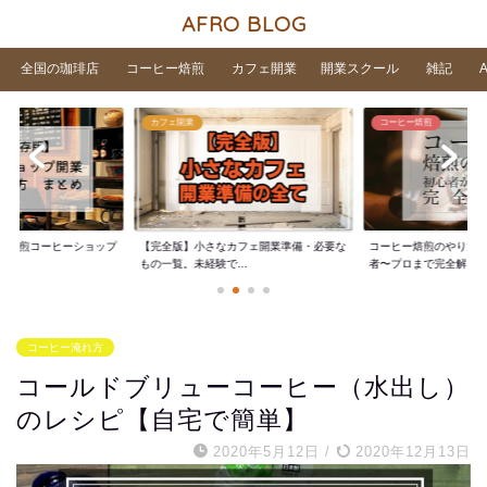
AFRO BLOG
全国の珈琲店
コーヒー焙煎
カフェ開業
開業スクール
雑記
カフェ開業
コーヒー焙煎
家焙煎コーヒーショップ
【完全版】小さなカフェ開業準備・必要な
コーヒー焙煎のやり方
..
もの一覧。未経験で...
者〜プロまで完全解...
コーヒー淹れ方
コールドブリューコーヒー（水出し）
のレシピ【自宅で簡単】
2020年5月12日
/
2020年12月13日