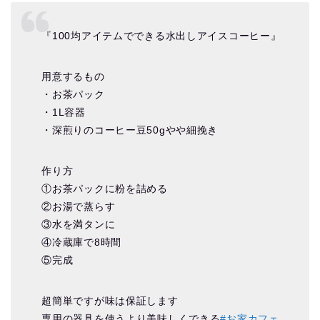
『100均アイテムでできる水出しアイスコーヒー』
用意するもの
・お茶パック
・1L容器
・深煎りのコーヒー豆50gやや細挽き
作り方
①お茶パックに粉を詰める
②お湯で蒸らす
③水を満タンに
④冷蔵庫で8時間
⑤完成
超簡単ですが味は保証します
専用の器具を使うより美味しくできる
#お家カフェ