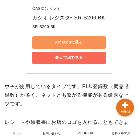
談あり
CASIO(カシオ)
カシオ レジスタｰ SR-S200-BK
コーヒー焙煎のやり方
SR-S200-BK
まとめ記事【初心者〜プ
ロまで完全解説】
Amazonで見る
【焙煎士歴16年のプロが
実現】 あなたの店のブラ
楽天市場で見る
ンド力を高める、オーダ
ーメイドのオリジナルブ
レンドコーヒー豆卸売り
ウチが使用しているタイプです。PLU登録数（商品登
録数）が多く、ネットとも繋がる機能がある優秀なヤ
ツです。
MENU
レシートや領収書にお店のロゴを入れることもできま
す。
ABOUT US
ホーム
お問い合わせ
無料メルマガ