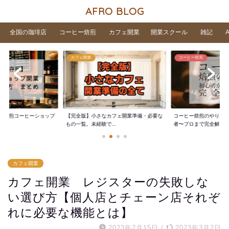
AFRO BLOG
全国の珈琲店
コーヒー焙煎
カフェ開業
開業スクール
雑記
カフェ開業
コーヒー焙煎
家焙煎コーヒーショップ
【完全版】小さなカフェ開業準備・必要な
コーヒー焙煎のやり方
..
もの一覧。未経験で...
者〜プロまで完全解...
カフェ開業
カフェ開業 レジスターの失敗しな
い選び方【個人店とチェーン店それぞ
れに必要な機能とは】
2023年2月15日
/
2023年3月2日