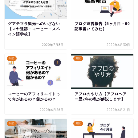
グアテマラ観光へのいざない
ブログ運営報告【5ヶ月目・90
【マヤ遺跡・コーヒー・スペ
記事書いてみた】
イン語学校】
2020年7月8日
2020年6月30日
雑記
雑記
コーヒーのアフィリエイトっ
アフロのやり方【アフロヘア
て何があるの？儲かるの？
ー歴2年の私が解説します】
2020年6月26日
2020年6月21日
雑記
雑記