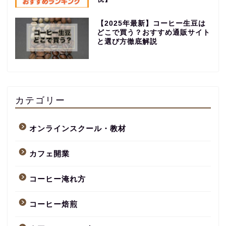
【2025年最新】コーヒー生豆は
どこで買う？おすすめ通販サイト
と選び方徹底解説
【永久保存版】自家焙煎
コーヒーショップ開業の
準備・やり方まとめ
カテゴリー
【完全版】小さなカフェ
オンラインスクール・教材
開業準備・必要なもの一
覧。未経験でもOK！体験
カフェ開業
談あり
コーヒー淹れ方
コーヒー焙煎のやり方
まとめ記事【初心者〜プ
ロまで完全解説】
コーヒー焙煎