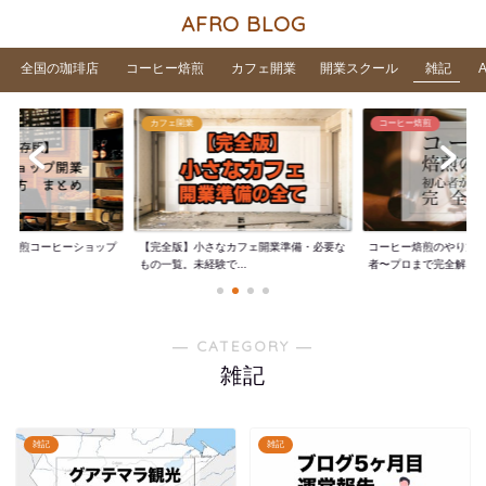
AFRO BLOG
全国の珈琲店
コーヒー焙煎
カフェ開業
開業スクール
雑記
カフェ開業
コーヒー焙煎
家焙煎コーヒーショップ
【完全版】小さなカフェ開業準備・必要な
コーヒー焙煎のやり方
..
もの一覧。未経験で...
者〜プロまで完全解...
― CATEGORY ―
雑記
雑記
雑記