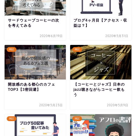
サードウェーブコーヒーの次
ブログ4ヶ月目【アクセス・収
を考えてみる
益は？】
2020年6月19日
2020年5月31日
雑記
雑記
開放感のある都心のカフェ
【コーヒーとジャズ】日本の
TOP3【3密回避】
jazz聴きながらコーヒー飲も
う
2020年5月23日
2020年5月9日
雑記
雑記