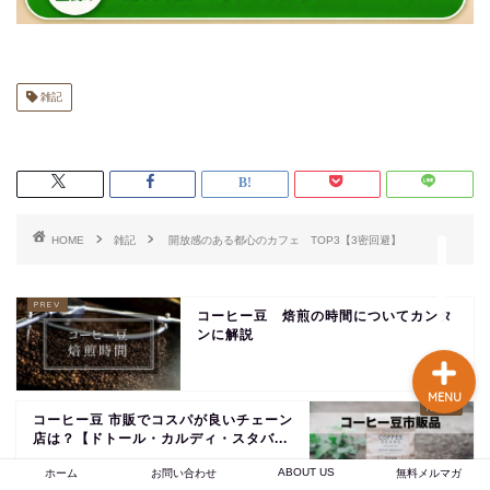
談あり
コーヒー焙煎のやり方
まとめ記事【初心者〜プ
雑記
ロまで完全解説】
【焙煎士歴16年のプロが
実現】 あなたの店のブラ
ンド力を高める、オーダ
HOME
雑記
開放感のある都心のカフェ TOP3【3密回避】
ーメイドのオリジナルブ
レンドコーヒー豆卸売り
コーヒー豆 焙煎の時間についてカンタ
ンに解説
MENU
コーヒー豆 市販でコスパが良いチェーン
店は？【ドトール・カルディ・スタバ...
ABOUT US
ホーム
お問い合わせ
無料メルマガ