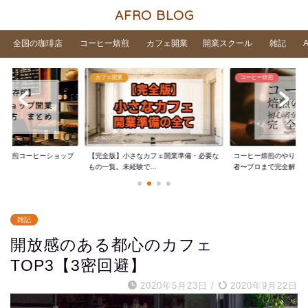
AFRO BLOG
全国の珈琲店
コーヒー焙煎
カフェ開業
開業スクール
雑記
カフェ開業
コーヒー焙煎
家焙煎コーヒーショップ
【完全版】小さなカフェ開業準備・必要な
コーヒー焙煎のやり方
..
もの一覧。未経験で...
者〜プロまで完全解...
雑記
開放感のある都心のカフェ
TOP3【3密回避】
2020年5月23日
/
2020年9月22日