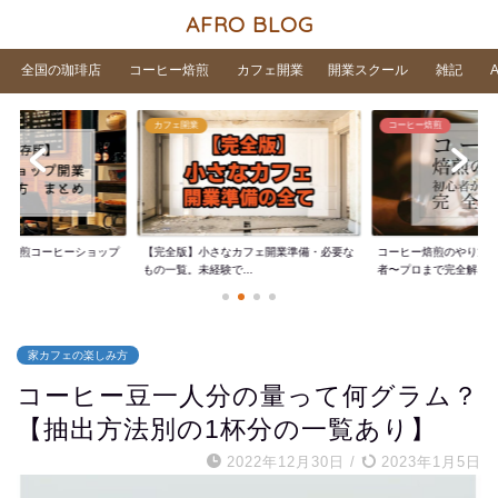
AFRO BLOG
全国の珈琲店
コーヒー焙煎
カフェ開業
開業スクール
雑記
カフェ開業
コーヒー焙煎
家焙煎コーヒーショップ
【完全版】小さなカフェ開業準備・必要な
コーヒー焙煎のやり方
..
もの一覧。未経験で...
者〜プロまで完全解...
家カフェの楽しみ方
コーヒー豆一人分の量って何グラム？
【抽出方法別の1杯分の一覧あり】
2022年12月30日
/
2023年1月5日