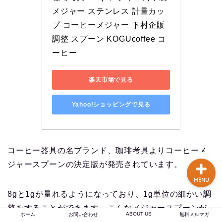
談あり
メジャー ステンレス 計量カッ
プ コーヒーメジャー 下村企販
コーヒー焙煎のやり方
調整 スプーン KOGUcoffee コ
まとめ記事【初心者〜プ
ーヒー
ロまで完全解説】
楽天市場で見る
【焙煎士歴16年のプロが
実現】 あなたの店のブラ
ンド力を高める、オーダ
Yahoo!ショッピングで見る
ーメイドのオリジナルブ
レンドコーヒー豆卸売り
コーヒー器具の名ブランド、珈琲考具よりコーヒーメ
ジャースプーンの決定版が発売されています。
MENU
8gと1gが量れるようになっており、1g単位の細かい調
整をすることができます。こんなメジャースプーンが
ABOUT US
ホーム
お問い合わせ
無料メルマガ
欲しかった・・・。