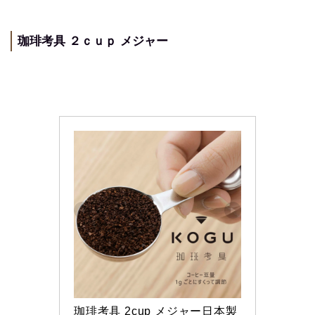
珈琲考具 ２ｃｕｐ メジャー
【永久保存版】自家焙煎
コーヒーショップ開業の
準備・やり方まとめ
【完全版】小さなカフェ
開業準備・必要なもの一
珈琲考具 2cup メジャー日本製 
覧。未経験でもOK！体験