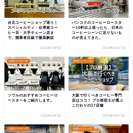
台北コーヒーショップ巡り｜
バンコクのコーヒーロースタ
スペシャルティ・台湾産コー
ー10軒以上巡ったら、日本の
ヒー豆・大手チェーン店ま
コーヒーシーンに足りないも
で、開業者目線で徹底解説
のが見えてきた。
2026年7月3日
2026年6月27日
全国のコーヒー店
全国のコーヒー店
ソウルのおすすめコーヒーロ
大阪で行くべきコーヒー専門
ースターをご紹介します。
店はココ！ プロ焙煎士が選ぶ
こだわりの17店舗
2026年6月3日
2026年4月23日
全国のコーヒー店
全国のコーヒー店