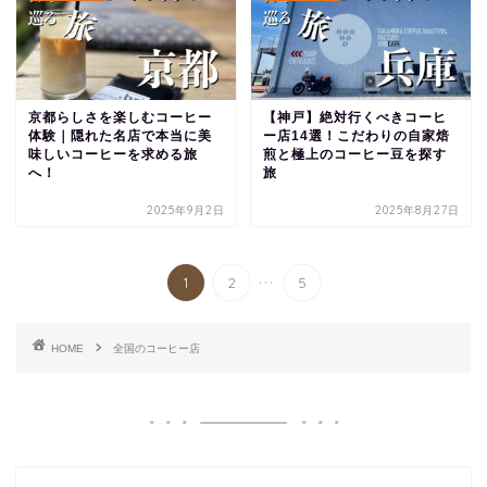
京都らしさを楽しむコーヒー
【神戸】絶対行くべきコーヒ
体験｜隠れた名店で本当に美
ー店14選！こだわりの自家焙
味しいコーヒーを求める旅
煎と極上のコーヒー豆を探す
へ！
旅
2025年9月2日
2025年8月27日
...
1
2
5
HOME
全国のコーヒー店