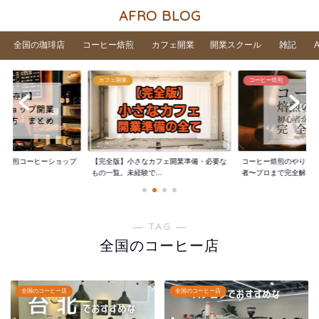
AFRO BLOG
全国の珈琲店
コーヒー焙煎
カフェ開業
開業スクール
雑記
カフェ開業
コーヒー焙煎
家焙煎コーヒーショップ
【完全版】小さなカフェ開業準備・必要な
コーヒー焙煎のやり方
..
もの一覧。未経験で...
者〜プロまで完全解...
― TAG ―
全国のコーヒー店
全国のコーヒー店
全国のコーヒー店