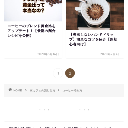
コーヒーのブレンド黄金比を
アップデート！【最新の配合
【失敗しないハンドドリッ
レシピを公開】
プ】簡単なコツを紹介【超初
心者向け】
2020年3月16日
2020年2月4日
1
2
HOME
家カフェの楽しみ方
コーヒー淹れ方