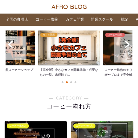
AFRO BLOG
全国の珈琲店
コーヒー焙煎
カフェ開業
開業スクール
雑記
カフェ開業
コーヒー焙煎
家焙煎コーヒーショップ
【完全版】小さなカフェ開業準備・必要な
コーヒー焙煎のやり方
..
もの一覧。未経験で...
者〜プロまで完全解...
― CATEGORY ―
コーヒー淹れ方
コーヒー淹れ方
コーヒー淹れ方