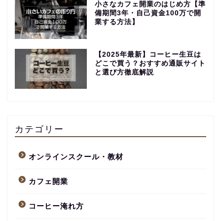
小さなカフェ開業のはじめ方【準
備期間3年・自己資金100万で開
業する方法】
【2025年最新】コーヒー生豆は
どこで買う？おすすめ通販サイト
と選び方徹底解説
【永久保存版】自家焙煎
コーヒーショップ開業の
準備・やり方まとめ
カテゴリー
【完全版】小さなカフェ
オンラインスクール・教材
開業準備・必要なもの一
覧。未経験でもOK！体験
カフェ開業
談あり
コーヒー淹れ方
コーヒー焙煎のやり方
まとめ記事【初心者〜プ