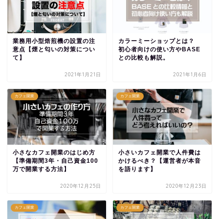
業務用小型焙煎機の設置の注
カラーミーショップとは？
意点【煙と匂いの対策につい
初心者向けの使い方やBASE
て】
との比較も解説。
2021年1月21日
2021年1月6日
カフェ開業
カフェ開業
小さなカフェ開業のはじめ方
小さいカフェ開業で人件費は
【準備期間3年・自己資金100
かけるべき？【運営者が本音
万で開業する方法】
を語ります】
2020年12月25日
2020年12月23日
カフェ開業
カフェ開業