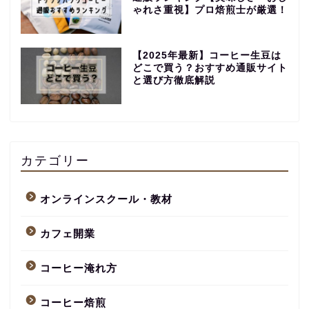
ゃれさ重視】プロ焙煎士が厳選！
【2025年最新】コーヒー生豆は
どこで買う？おすすめ通販サイト
と選び方徹底解説
【永久保存版】自家焙煎
コーヒーショップ開業の
準備・やり方まとめ
カテゴリー
【完全版】小さなカフェ
オンラインスクール・教材
開業準備・必要なもの一
覧。未経験でもOK！体験
カフェ開業
談あり
コーヒー淹れ方
コーヒー焙煎のやり方
まとめ記事【初心者〜プ
ロまで完全解説】
コーヒー焙煎