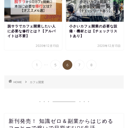
脱サラでカフェ開業したい人
小さいカフェ開業の必要な設
に必要な修行とは？【アルバ
備・機材とは【チェックリス
イトは不要】
トあり】
2020年12月15日
2020年12月13日
...
1
5
6
7
8
HOME
カフェ開業
新刊発売！ 知識ゼロ＆副業からはじめる
コーヒーで稼いで目指すFIRE生活