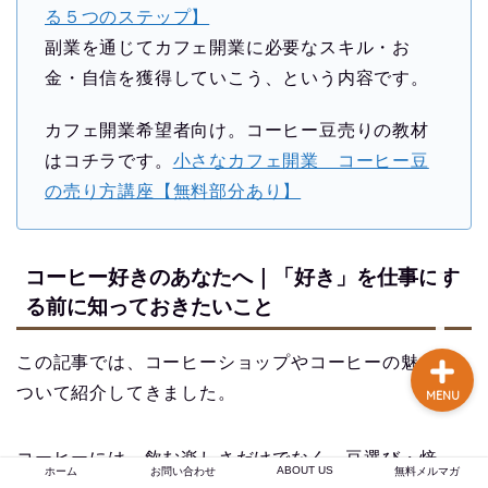
る５つのステップ】
談あり
副業を通じてカフェ開業に必要なスキル・お
金・自信を獲得していこう、という内容です。
コーヒー焙煎のやり方
まとめ記事【初心者〜プ
ロまで完全解説】
カフェ開業希望者向け。コーヒー豆売りの教材
はコチラです。
小さなカフェ開業 コーヒー豆
【焙煎士歴16年のプロが
の売り方講座【無料部分あり】
実現】 あなたの店のブラ
ンド力を高める、オーダ
ーメイドのオリジナルブ
レンドコーヒー豆卸売り
コーヒー好きのあなたへ｜「好き」を仕事にす
る前に知っておきたいこと
この記事では、コーヒーショップやコーヒーの魅力に
ついて紹介してきました。
MENU
コーヒーには、飲む楽しさだけでなく、豆選び・焙
ABOUT US
ホーム
お問い合わせ
無料メルマガ