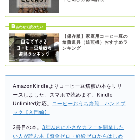
【保存版】家庭用コーヒー豆の
焙煎道具（焙煎機）おすすめラ
ンキング
AmazonKindleよりコーヒー豆焙煎の本をリリ
ースしました。スマホで読めます。Kindle
【永久保存版】自家焙煎
コーヒーショップ開業の
Unlimited対応。
コーヒーおうち焙煎 ハンドブ
準備・やり方まとめ
ック【入門編】
【完全版】小さなカフェ
2冊目の本。
3年以内に小さなカフェを開業した
開業準備・必要なもの一
い人が読む本【資金ゼロ・経験ゼロからはじめ
覧。未経験でもOK！体験