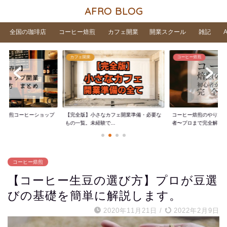
AFRO BLOG
全国の珈琲店
コーヒー焙煎
カフェ開業
開業スクール
雑記
カフェ開業
コーヒー焙煎
家焙煎コーヒーショップ
【完全版】小さなカフェ開業準備・必要な
コーヒー焙煎のやり方
..
もの一覧。未経験で...
者〜プロまで完全解...
コーヒー焙煎
【コーヒー生豆の選び方】プロが豆選
びの基礎を簡単に解説します。
2020年11月21日
/
2022年2月9日