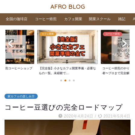
AFRO BLOG
全国の珈琲店
コーヒー焙煎
カフェ開業
開業スクール
雑記
カフェ開業
コーヒー焙煎
家焙煎コーヒーショップ
【完全版】小さなカフェ開業準備・必要な
コーヒー焙煎のやり方
..
もの一覧。未経験で...
者〜プロまで完全解...
家カフェの楽しみ方
コーヒー豆選びの完全ロードマップ
2020年4月24日
/
2021年5月4日