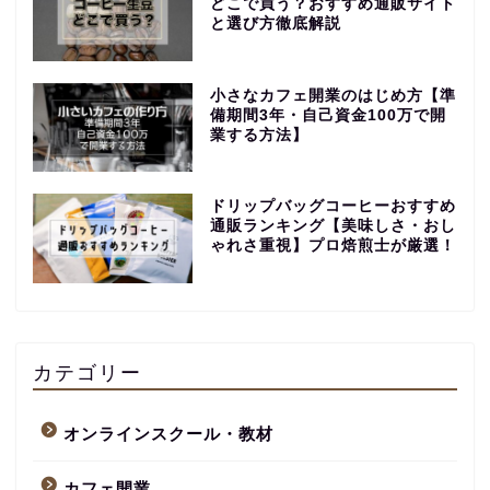
どこで買う？おすすめ通販サイト
と選び方徹底解説
小さなカフェ開業のはじめ方【準
備期間3年・自己資金100万で開
業する方法】
ドリップバッグコーヒーおすすめ
通販ランキング【美味しさ・おし
ゃれさ重視】プロ焙煎士が厳選！
【永久保存版】自家焙煎
コーヒーショップ開業の
準備・やり方まとめ
カテゴリー
【完全版】小さなカフェ
オンラインスクール・教材
開業準備・必要なもの一
覧。未経験でもOK！体験
カフェ開業